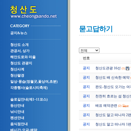
묻고답하기
공지&뉴스
청산도 소개
관공서, 상가
해안도로와 마을
번호
청산도 관광지
공지
청산도관광 16선
(1)
청산사계
청산팔경
공지
청산도 배 신속한 예약
일상·풍습(정월굿,꽃상여,초분)
공지
완도-청산도 오가는 여
각종행사(슬로시티축제)
공지
천천히 흐르는 섬 청산
슬로길안내(제1~11코스)
공지
배표 예약관련
등산안내
(2)
낚시안내
공지
청산도 알고 떠나자 2편 (2
펜션안내
음식점안내
공지
청산도 알고 떠나자 1편 (2
배시간·요금·예약