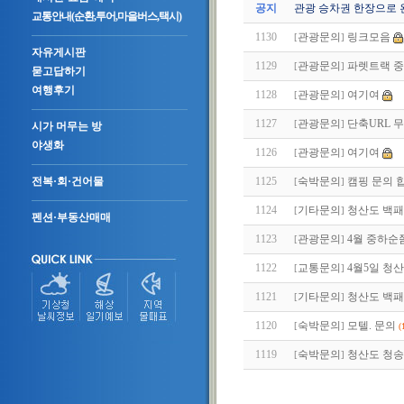
공지
관광 승차권 한장으로 
교통안내(순환,투어,마을버스,택시)
1130
관광문의
링크모음
[
]
자유게시판
1129
관광문의
파렛트랙 중
[
]
묻고답하기
여행후기
1128
관광문의
여기여
[
]
1127
관광문의
단축URL 
[
]
시가 머무는 방
야생화
1126
관광문의
여기여
[
]
1125
숙박문의
캠핑 문의 
전복·회·건어물
[
]
1124
기타문의
청산도 백패
[
]
펜션·부동산매매
1123
관광문의
4월 중하순
[
]
1122
교통문의
4월5일 청
[
]
1121
기타문의
청산도 백패
[
]
1120
숙박문의
모텔. 문의
[
]
(
1119
숙박문의
청산도 청송
[
]