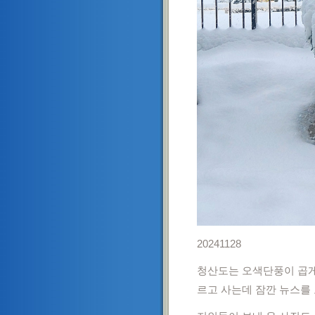
20241128
청산도는 오색단풍이 곱게
르고 사는데 잠깐 뉴스를 