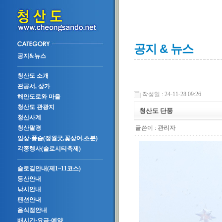
공지 & 뉴스
공지&뉴스
청산도 소개
관공서, 상가
작성일 : 24-11-28 09:26
해안도로와 마을
청산도 관광지
청산도 단풍
청산사계
글쓴이 :
관리자
청산팔경
일상·풍습(정월굿,꽃상여,초분)
각종행사(슬로시티축제)
슬로길안내(제1~11코스)
등산안내
낚시안내
펜션안내
음식점안내
배시간·요금·예약