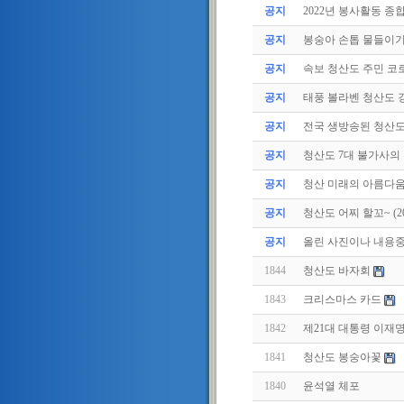
공지
2022년 봉사활동 종
공지
봉숭아 손톱 물들이
공지
속보 청산도 주민 코로
공지
태풍 볼라벤 청산도 강
공지
전국 생방송된 청산
공지
청산도 7대 불가사의
공지
청산 미래의 아름다움
공지
청산도 어찌 할꼬~ (2011
공지
올린 사진이나 내용중에
1844
청산도 바자회
1843
크리스마스 카드
1842
제21대 대통령 이재
1841
청산도 봉숭아꽃
1840
윤석열 체포