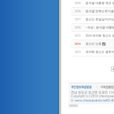
1839
윤석열 대통령 체포 
1838
윤석열 탄핵소추가결
1837
청산도 한달살이(여
1836
<속보> 윤석열 대통
1835
2024 제10회 청산도
청산도 단풍
1834
1833
제10회 청산도 팸투