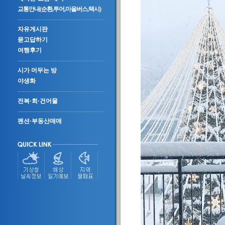
교통안내(순환,투어,마을버스,택시)
자유게시판
묻고답하기
여행후기
시가 머무는 방
야생화
전복·회·건어물
펜션·부동산매매