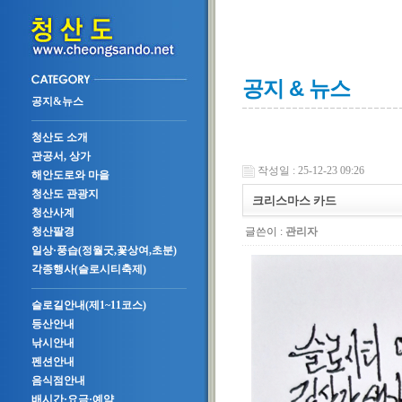
공지 & 뉴스
공지&뉴스
청산도 소개
관공서, 상가
작성일 : 25-12-23 09:26
해안도로와 마을
청산도 관광지
크리스마스 카드
청산사계
글쓴이 :
관리자
청산팔경
일상·풍습(정월굿,꽃상여,초분)
각종행사(슬로시티축제)
슬로길안내(제1~11코스)
등산안내
낚시안내
펜션안내
음식점안내
배시간·요금·예약