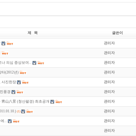
제 목
글쓴이
합
관리자
기
관리자
나 의심 증상보여...
관리자
타(2012년)
관리자
도 사진한장
관리자
 진풍경
관리자
 靑山八景 (청산팔경) 최초공개
관리자
.01.10.)
관리자
(1)
...
관리자
관리자