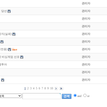
관리자
명 당선
관리자
관리자
관리자
중지(실패)
관리자
관리자
성전용)
관리자
령 비싱계엄 선포
관리자
 팸투어
관리자
관리자
어
관리자
1
2
3
4
5
6
7
8
9
10
and
or