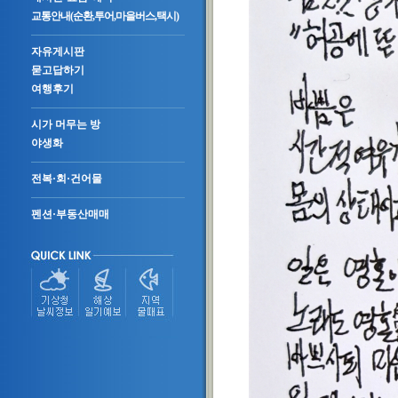
교통안내(순환,투어,마을버스,택시)
자유게시판
묻고답하기
여행후기
시가 머무는 방
야생화
전복·회·건어물
펜션·부동산매매