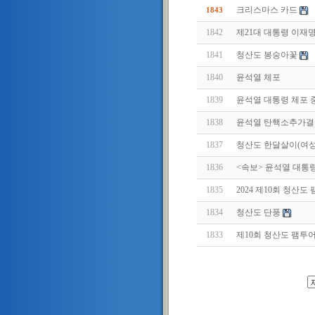
크리스마스 카드
1843
1842
제21대 대통령 이재
1841
청산도 봉숭아꽃
1840
윤석열 체포
1839
윤석열 대통령 체포 
1838
윤석열 탄핵소추가결
1837
청산도 한달살이(여
1836
<속보> 윤석열 대통
1835
2024 제10회 청산도
1834
청산도 단풍
1833
제10회 청산도 팸투