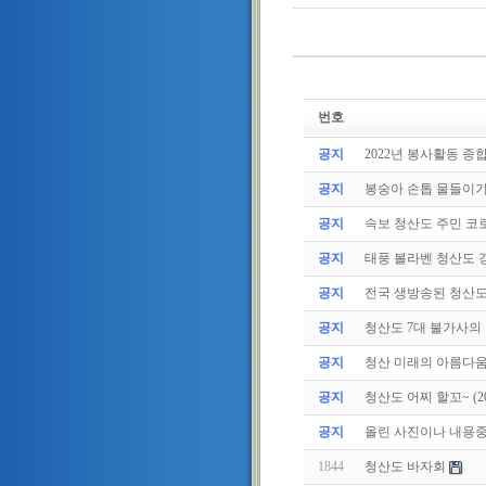
번호
공지
2022년 봉사활동 종
공지
봉숭아 손톱 물들이
공지
속보 청산도 주민 코로
공지
태풍 볼라벤 청산도 강
공지
전국 생방송된 청산
공지
청산도 7대 불가사의
공지
청산 미래의 아름다움
공지
청산도 어찌 할꼬~ (2011
공지
올린 사진이나 내용중에
1844
청산도 바자회