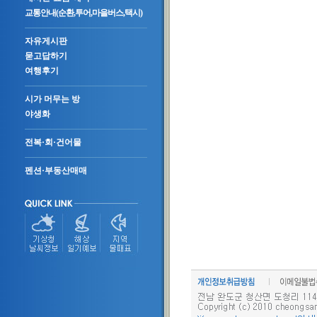
교통안내(순환,투어,마을버스,택시)
자유게시판
묻고답하기
여행후기
시가 머무는 방
야생화
전복·회·건어물
펜션·부동산매매