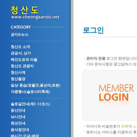
로그인
공지&뉴스
청산도 소개
관공서, 상가
ㆍ
관리자 전용
로그인 화면입니다
해안도로와 마을
ㆍ
기타 문의사항은 묻고답하기 또
청산도 관광지
청산사계
청산팔경
일상·풍습(정월굿,꽃상여,초분)
각종행사(슬로시티축제)
슬로길안내(제1~11코스)
등산안내
낚시안내
펜션안내
ㆍ
아이디와 비밀번호가
외부에 
음식점안내
ㆍ
원하시는 서비스를 이용하신 후
배시간·요금·예약