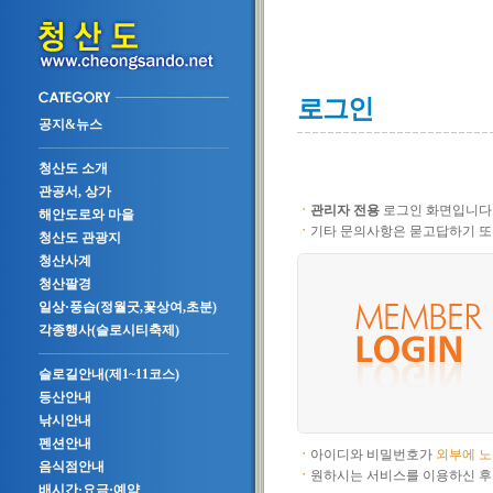
로그인
공지&뉴스
청산도 소개
관공서, 상가
ㆍ
관리자 전용
로그인 화면입니다
해안도로와 마을
ㆍ
기타 문의사항은 묻고답하기 또
청산도 관광지
청산사계
청산팔경
일상·풍습(정월굿,꽃상여,초분)
각종행사(슬로시티축제)
슬로길안내(제1~11코스)
등산안내
낚시안내
펜션안내
ㆍ
아이디와 비밀번호가
외부에 
음식점안내
ㆍ
원하시는 서비스를 이용하신 후
배시간·요금·예약