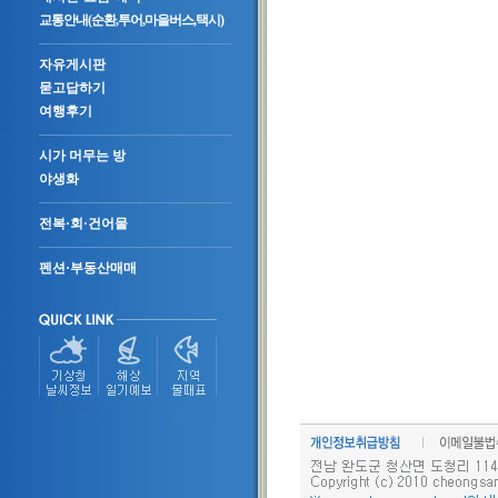
교통안내(순환,투어,마을버스,택시)
자유게시판
묻고답하기
여행후기
시가 머무는 방
야생화
전복·회·건어물
펜션·부동산매매