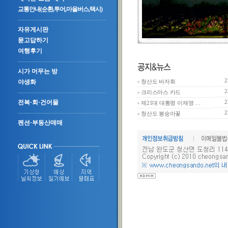
교통안내(순환,투어,마을버스,택시)
자유게시판
묻고답하기
여행후기
시가 머무는 방
2
야생화
청산도 바자회
2
크리스마스 카드
전복·회·건어물
2
제21대 대통령 이재명 …
2
청산도 봉숭아꽃
펜션·부동산매매