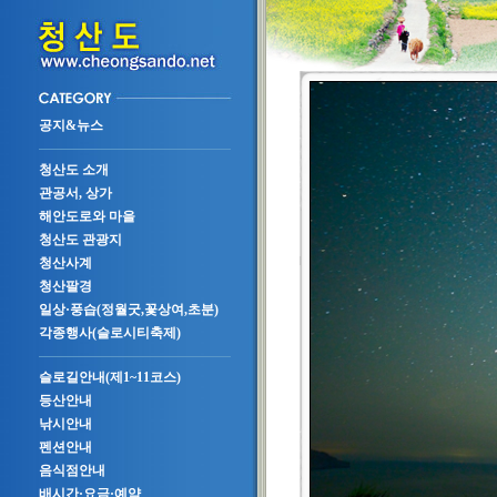
공지&뉴스
청산도 소개
관공서, 상가
해안도로와 마을
청산도 관광지
청산사계
청산팔경
일상·풍습(정월굿,꽃상여,초분)
각종행사(슬로시티축제)
슬로길안내(제1~11코스)
등산안내
낚시안내
펜션안내
음식점안내
배시간·요금·예약