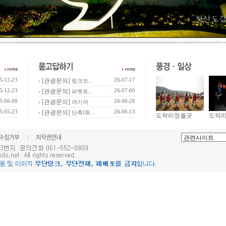
5-12-23
26-07-17
[관광문의]
링크모…
5-12-23
26-07-09
[관광문의]
파렛트…
5-06-08
26-06-28
[관광문의]
여기여
5-05-23
26-06-13
[관광문의]
단축UR…
도락리정월굿
도락리